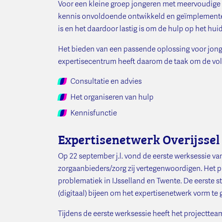
Voor een kleine groep jongeren met meervoudige 
kennis onvoldoende ontwikkeld en geïmplementee
is en het daardoor lastig is om de hulp op het h
Het bieden van een passende oplossing voor jon
expertisecentrum heeft daarom de taak om de volge
Consultatie en advies
Het organiseren van hulp
Kennisfunctie
Expertisenetwerk Overijssel
Op 22 september j.l. vond de eerste werksessie va
zorgaanbieders/zorg zij vertegenwoordigen. Het
problematiek in IJsselland en Twente. De eerste s
(digitaal) bijeen om het expertisenetwerk vorm te 
Tijdens de eerste werksessie heeft het projectteam