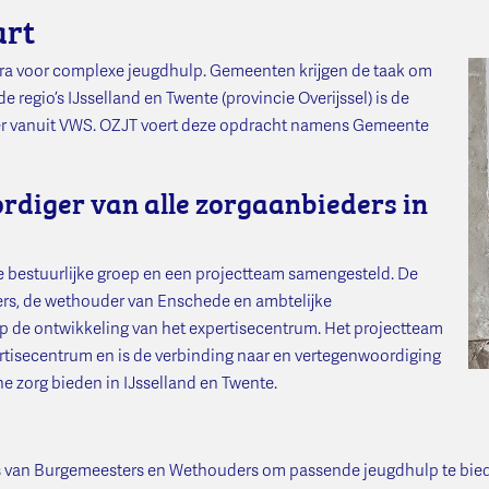
art
tra voor complexe jeugdhulp. Gemeenten krijgen de taak om
 regio’s IJsselland en Twente (provincie Overijssel) is de
r vanuit VWS. OZJT voert deze opdracht namens Gemeente
rdiger van alle zorgaanbieders in
de bestuurlijke groep en een projectteam samengesteld. De
ders, de wethouder van Enschede en ambtelijke
 op de ontwikkeling van het expertisecentrum. Het projectteam
pertisecentrum en is de verbinding naar en vertegenwoordiging
he zorg bieden in IJsselland en Twente.
es van Burgemeesters en Wethouders om passende jeugdhulp te bie