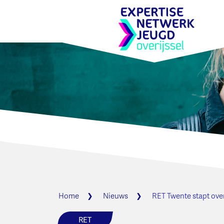
Home
Nieuws
RET Twente stapt ove
RET