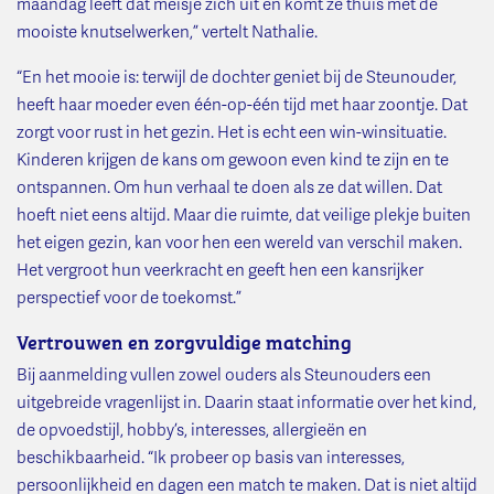
maandag leeft dat meisje zich uit en komt ze thuis met de
mooiste knutselwerken,” vertelt Nathalie.
“En het mooie is: terwijl de dochter geniet bij de Steunouder,
heeft haar moeder even één-op-één tijd met haar zoontje. Dat
zorgt voor rust in het gezin. Het is echt een win-winsituatie.
Kinderen krijgen de kans om gewoon even kind te zijn en te
ontspannen. Om hun verhaal te doen als ze dat willen. Dat
hoeft niet eens altijd. Maar die ruimte, dat veilige plekje buiten
het eigen gezin, kan voor hen een wereld van verschil maken.
Het vergroot hun veerkracht en geeft hen een kansrijker
perspectief voor de toekomst.”
Vertrouwen en zorgvuldige matching
Bij aanmelding vullen zowel ouders als Steunouders een
uitgebreide vragenlijst in. Daarin staat informatie over het kind,
de opvoedstijl, hobby’s, interesses, allergieën en
beschikbaarheid. “Ik probeer op basis van interesses,
persoonlijkheid en dagen een match te maken. Dat is niet altijd