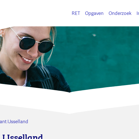
RET
Opgaven
Onderzoek
I
nt IJsselland
IJsselland