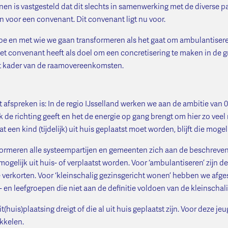
en is vastgesteld dat dit slechts in samenwerking met de diverse p
n voor een convenant. Dit convenant ligt nu voor.
oe en met wie we gaan transformeren als het gaat om ambulantisere
Het convenant heeft als doel om een concretisering te maken in de 
 het kader van de raamovereenkomsten.
afspreken is: In de regio IJsselland werken we aan de ambitie van 0
k de richting geeft en het de energie op gang brengt om hier zo veel 
at een kind (tijdelijk) uit huis geplaatst moet worden, blijft die mog
meren alle systeempartijen en gemeenten zich aan de beschreven d
ogelijk uit huis- of verplaatst worden. Voor ‘ambulantiseren’ zijn d
 verkorten. Voor ‘kleinschalig gezinsgericht wonen’ hebben we afge
- en leefgroepen die niet aan de definitie voldoen van de kleinsch
(huis)plaatsing dreigt of die al uit huis geplaatst zijn. Voor deze j
ikkelen.