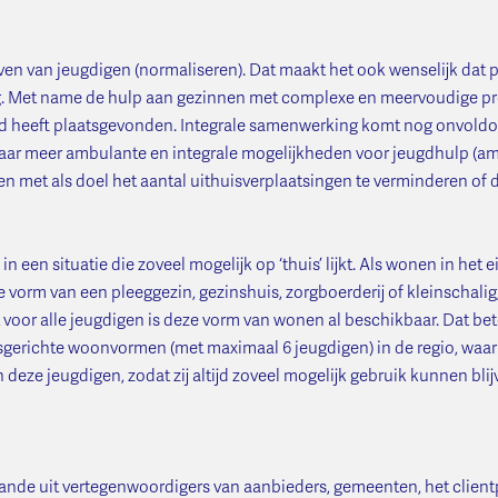
en van jeugdigen (normaliseren). Dat maakt het ook wenselijk dat 
dig. Met name de hulp aan gezinnen met complexe en meervoudige p
d heeft plaatsgevonden. Integrale samenwerking komt nog onvoldoende
ar meer ambulante en integrale mogelijkheden voor jeugdhulp (ambula
gen met als doel het aantal uithuisverplaatsingen te verminderen of 
 een situatie die zoveel mogelijk op ‘thuis’ lijkt. Als wonen in het ei
de vorm van een pleeggezin, gezinshuis, zorgboerderij of kleinschal
 voor alle jeugdigen is deze vorm van wonen al beschikbaar. Dat be
sgerichte woonvormen (met maximaal 6 jeugdigen) in de regio, waar 
an deze jeugdigen, zodat zij altijd zoveel mogelijk gebruik kunnen bl
ande uit vertegenwoordigers van aanbieders, gemeenten, het client