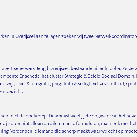
n in Overijssel aan te jagen zoeken wij twee Netwerkcoördinatoren
pertisenetwerk Jeugd Overijssel, bestaande uit acht collega’s. Je w
 gemeente Enschede, het cluster Strategie & Beleid Sociaal Domein. H
ijs, asiel & integratie, jeugdhulp & veiligheid, gezondheid, sport & 
en toezicht.
teit hebt met de doelgroep. Daarnaast weet jij de opgaven van het b
doe je door niet alleen de dilemma’s te formuleren, maar ook met het
oering. Verder ben je iemand die scherp maakt waar we echt op moet