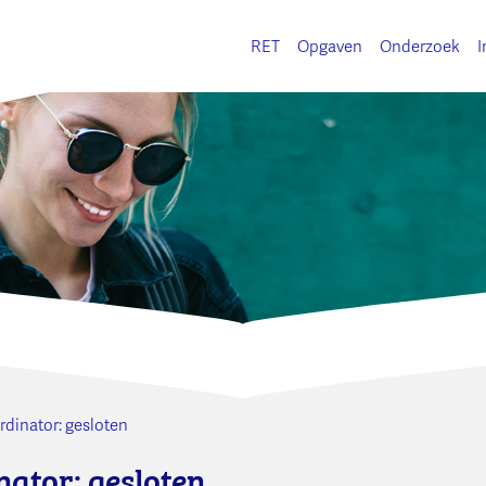
RET
Opgaven
Onderzoek
I
dinator: gesloten
ator: gesloten