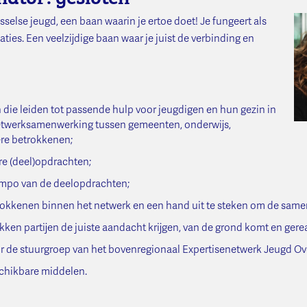
sselse jeugd, een baan waarin je ertoe doet! Je fungeert als
ties. Een veelzijdige baan waar je juist de verbinding en
n die leiden tot passende hulp voor jeugdigen en hun gezin in
 netwerksamenwerking tussen gemeenten, onderwijs,
ere betrokkenen;
re (deel)opdrachten;
tempo van de deelopdrachten;
trokkenen binnen het netwerk en een hand uit te steken om de same
kken partijen de juiste aandacht krijgen, van de grond komt en gere
oor de stuurgroep van het bovenregionaal Expertisenetwerk Jeugd Ove
eschikbare middelen.