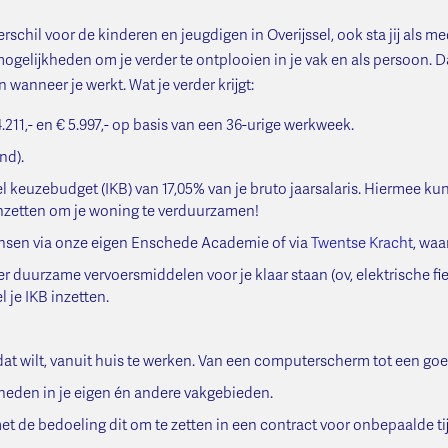
rschil voor de kinderen en jeugdigen in Overijssel, ook sta jij als m
elijkheden om je verder te ontplooien in je vak en als persoon. Daa
 wanneer je werkt. Wat je verder krijgt:
.211,- en € 5.997,- op basis van een 36-urige werkweek.
nd).
el keuzebudget (IKB) van 17,05% van je bruto jaarsalaris. Hiermee ku
 inzetten om je woning te verduurzamen!
sen via onze eigen Enschede Academie of via
Twentse Kracht
, waa
er duurzame vervoersmiddelen voor je klaar staan (ov, elektrische fie
 je IKB inzetten.
 dat wilt, vanuit huis te werken. Van een computerscherm tot een go
eden in je eigen én andere vakgebieden.
met de bedoeling dit om te zetten in een contract voor onbepaalde tij