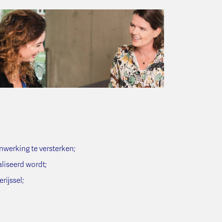
nwerking te versterken;
aliseerd wordt;
rijssel;