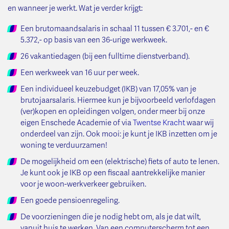
en wanneer je werkt. Wat je verder krijgt:
Een brutomaandsalaris in schaal 11 tussen € 3.701,- en €
5.372,- op basis van een 36-urige werkweek.
26 vakantiedagen (bij een fulltime dienstverband).
Een werkweek van 16 uur per week.
Een individueel keuzebudget (IKB) van 17,05% van je
brutojaarsalaris. Hiermee kun je bijvoorbeeld verlofdagen
(ver)kopen en opleidingen volgen, onder meer bij onze
eigen Enschede Academie of via
Twentse Kracht
waar wij
onderdeel van zijn. Ook mooi: je kunt je IKB inzetten om je
woning te verduurzamen!
De mogelijkheid om een (elektrische) fiets of auto te lenen.
Je kunt ook je IKB op een fiscaal aantrekkelijke manier
voor je woon-werkverkeer gebruiken.
Een goede pensioenregeling.
De voorzieningen die je nodig hebt om, als je dat wilt,
vanuit huis te werken. Van een computerscherm tot een